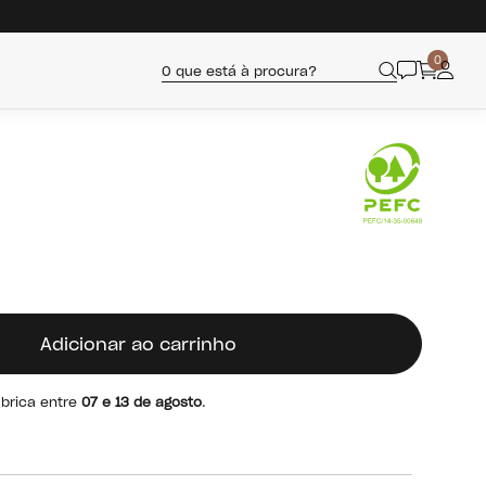
0
O que está à procura?
Adicionar ao carrinho
ábrica entre
07 e 13 de agosto
.