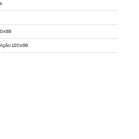
s
20x88
eição 120x88