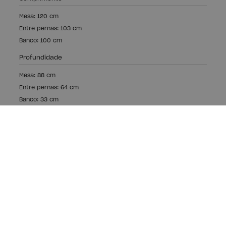
Mesa: 120 cm
Entre pernas: 103 cm
Banco: 100 cm
Profundidade
Mesa: 88 cm
Entre pernas: 64 cm
Banco: 33 cm
Madeira ecológica,
fabricação local
Fabricamos os nossos móveis com madeira
sustentável com certificado PEFC.