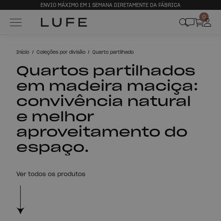
ENVIO MÁXIMO EM 1 SEMANA DIRETAMENTE DA FÁBRICA
0
Início
Coleções por divisão
Quarto partilhado
Quartos partilhados
em madeira maciça:
convivência natural
e melhor
aproveitamento do
espaço.
Ver todos os produtos