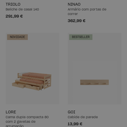
TRIOLO
NINAO
Beliche de casal 140
Armário com portas de
correr
291,99 €
362,99 €
NOVIDADE
BESTSELLER
LORE
GOI
Cama dupla compacta 80
Cabide de parede
com 2 gavetas de
13,99 €
arrumação