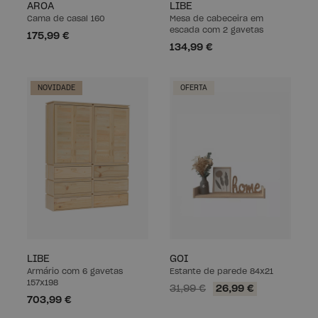
AROA
LIBE
Cama de casal 160
Mesa de cabeceira em
escada com 2 gavetas
175,99 €
134,99 €
NOVIDADE
OFERTA
LIBE
GOI
Armário com 6 gavetas
Estante de parede 84x21
157x198
31,99 €
26,99 €
703,99 €