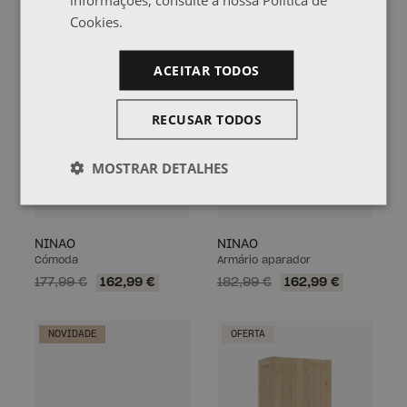
Cookies.
OFERTA
OFERTA
ACEITAR TODOS
RECUSAR TODOS
MOSTRAR DETALHES
NINAO
NINAO
Cómoda
Armário aparador
177,99 €
162,99 €
182,99 €
162,99 €
NOVIDADE
OFERTA