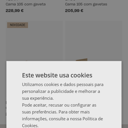
Cama 105 com gaveta
Cama 105 com gavetas
228,99 €
205,99 €
NOVIDADE
Este website usa cookies
Utilizamos cookies e dados pessoais para
personalizar a publicidade e melhorar a
sua experiência.
LORE
TESTA
Pode aceitar, recusar ou configurar as
Cama 105 com gavetas
Cama 105 com gavetas
suas preferências. Para obter mais
209,99 €
228,99 €
informações, consulte a nossa Política de
Cookies.