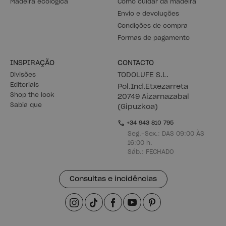
BEKA
AIKA
Suporte para cabides 180x70
Aparador com estante 157x128
108,99 €
350,99 €