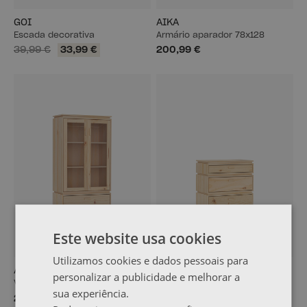
GOI
AIKA
Escada decorativa
Armário aparador 78x128
39,99 €
33,99 €
200,99 €
Este website usa cookies
Utilizamos cookies e dados pessoais para
AIKA
AIKA
personalizar a publicidade e melhorar a
Vitrina com gaveta 78x156
Cómoda com 3 gavetas 78x90
sua experiência.
256,99 €
194,99 €