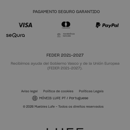
LIBE
AIKA
Módulo gaveta 39x30
Vitrina com 3 gavetas 78x173
49,99 €
325,99 €
CRIE O SEU PRÓPRIO MÓVEL