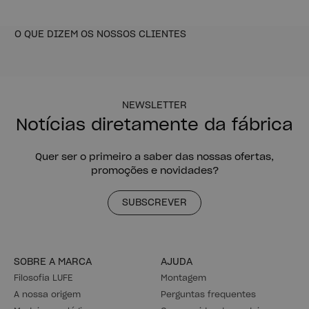
MONTESSORI
LIBE
Armário infantil aberto com
Cómoda com 3 gavetas 78x87
gaveta
194,99 €
249,99 €