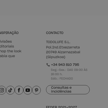
NSPIRAÇÃO
CONTACTO
ivisões
TODOLUFE S.L.
ditoriais
Pol.Ind.Etxezarreta
hop the look
20749 Aizarnazabal
abia que
(Gipuzkoa)
+34 943 810 795
Seg.-Sex.: DAS 09:00 ÀS
16:00 h.
Sáb.: FECHADO
Consultas e
incidências
FEDER 2021-2027