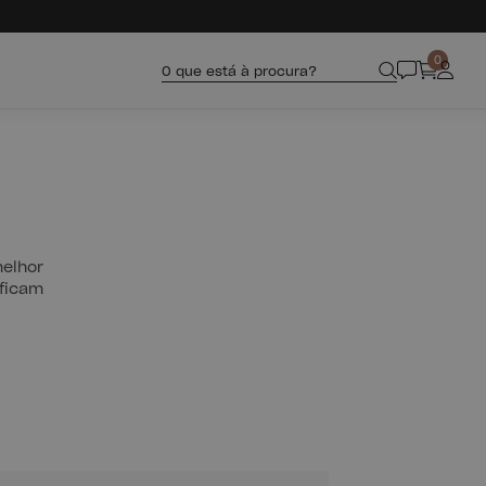
0
O que está à procura?
melhor
 ficam