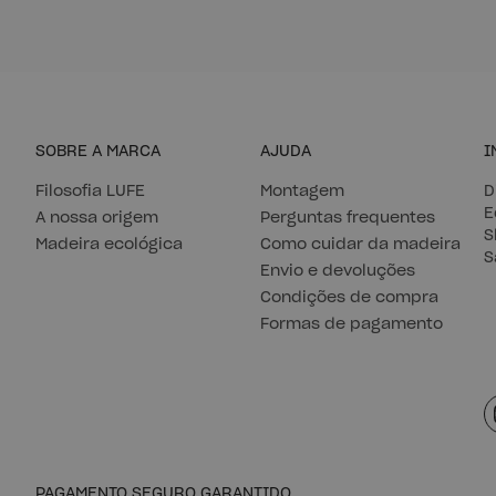
SOBRE A MARCA
AJUDA
I
Filosofia LUFE
Montagem
D
E
A nossa origem
Perguntas frequentes
S
Madeira ecológica
Como cuidar da madeira
S
Envio e devoluções
Condições de compra
Formas de pagamento
PAGAMENTO SEGURO GARANTIDO