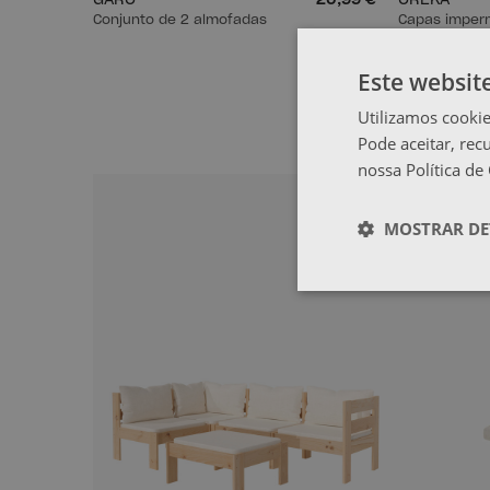
GARO
20,99 €
OREKA
Conjunto de 2 almofadas
Capas imper
Este websit
Utilizamos cookie
Pode aceitar, rec
nossa Política de
MOSTRAR DE