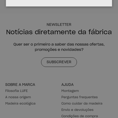
NEWSLETTER
Notícias diretamente da fábrica
Quer ser o primeiro a saber das nossas ofertas,
promoções e novidades?
SUBSCREVER
SOBRE A MARCA
AJUDA
Filosofia LUFE
Montagem
A nossa origem
Perguntas frequentes
Madeira ecológica
Como cuidar da madeira
Envio e devoluções
Condições de compra