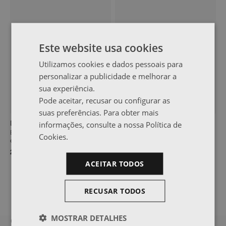
Este website usa cookies
Utilizamos cookies e dados pessoais para
personalizar a publicidade e melhorar a
sua experiência.
Pode aceitar, recusar ou configurar as
suas preferências. Para obter mais
informações, consulte a nossa Política de
DUT
GARO
Barreira de proteção para
Almofada de proteção
Cookies.
camas e beliches
21,99 €
25,99 €
ACEITAR TODOS
RECUSAR TODOS
MOSTRAR DETALHES
O QUE DIZEM OS NOSSOS CLIENTES