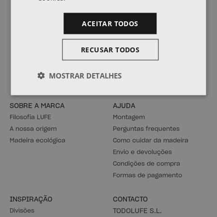
Notícias diretamente da fábrica
ACEITAR TODOS
Quer ser o primeiro a saber das nossas ofertas,
promoções e novidades?
RECUSAR TODOS
SUBSCREVER
MOSTRAR DETALHES
SOBRE A MARCA
AJUDA
Filosofia LUFE
Montagem
A nossa origem
Perguntas frequentes
Madeira ecológica
Como cuidar da madeira
Envio e devoluções
Condições de compra
Formas de pagamento
INSPIRAÇÃO
CONTACTO
Divisões
TODOLUFE S.L.