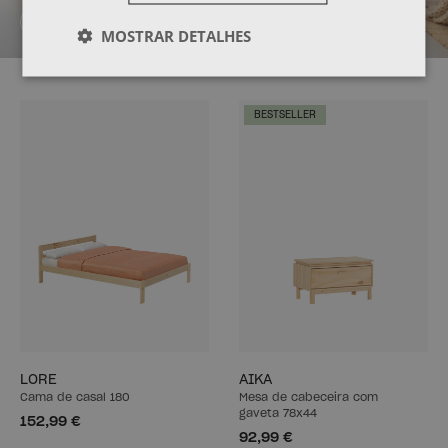
CRIE O SEU PRÓPRIO MÓVEL
MOSTRAR DETALHES
BESTSELLER
LORE
AIKA
Cama de casal 180
Mesa de cabeceira com
gaveta 78x44
152,99 €
92,99 €