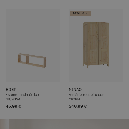
NOVIDADE
EDER
NINAO
Estante assimétrica
Armário roupeiro com
38,5x124
cabide
45,99 €
346,99 €