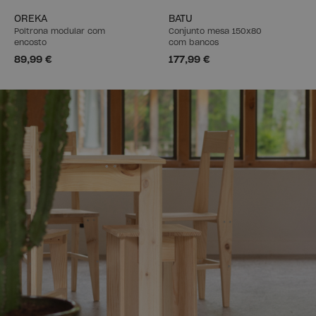
OREKA
BATU
Poltrona modular com
Conjunto mesa 150x80
encosto
com bancos
89,99 €
177,99 €