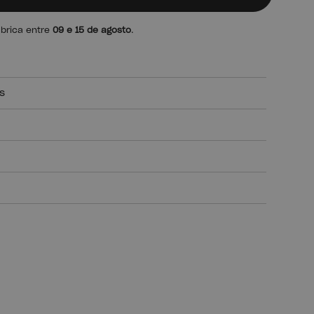
ábrica entre
09 e 15 de agosto
.
s