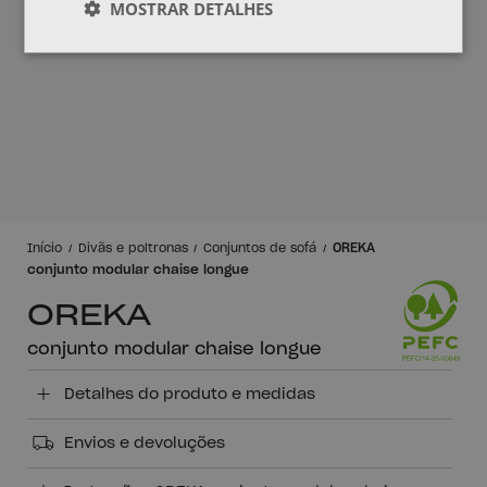
MOSTRAR DETALHES
OREKA
Início
Divãs e poltronas
Conjuntos de sofá
conjunto modular chaise longue
OREKA
conjunto modular chaise longue
Detalhes do produto e medidas
Envios e devoluções