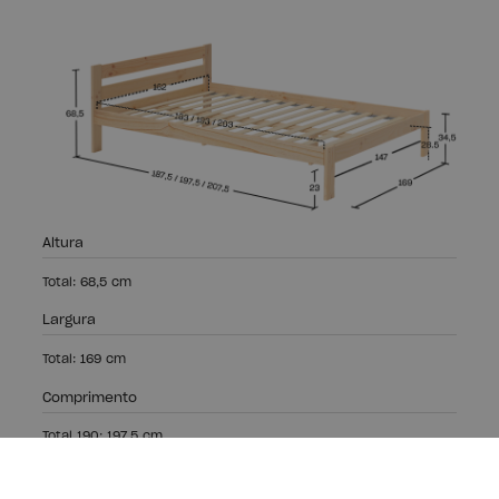
Altura
Total: 68,5 cm
Largura
Total: 169 cm
Comprimento
Total 190: 197,5 cm
Total 200: 207,5 cm