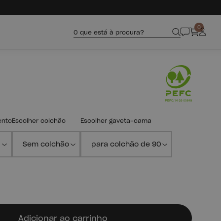
0
O que está à procura?
ento
Escolher colchão
Escolher gaveta-cama
Adicionar ao carrinho