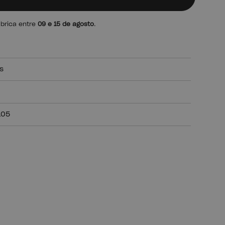
ábrica entre
09 e 15 de agosto
.
s
105