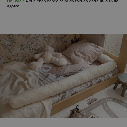
Em Stock
. A sua encomenda sairá da fábrica entre
09 e 15 de
agosto
.