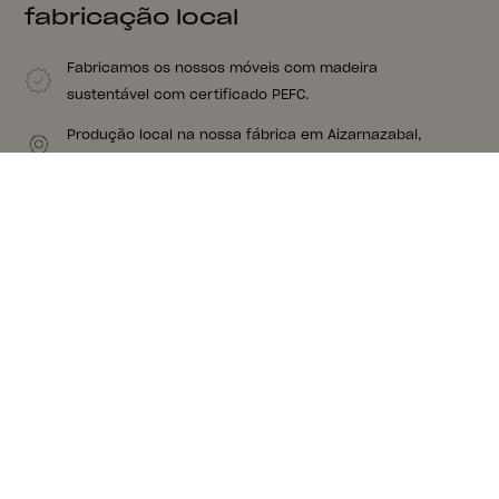
fabricação local
Fabricamos os nossos móveis com madeira
sustentável com certificado PEFC.
Produção local na nossa fábrica em Aizarnazabal,
Gipuzkoa.
Os nossos móveis têm nós e veios porque são feitos
de madeira verdadeira. A madeira que tanto nos
apaixona.
Acreditamos na proximidade. O nosso fornecedor de
colchões fica a 8 kms da nossa fábrica.
Sugestões para um conjunto
completo