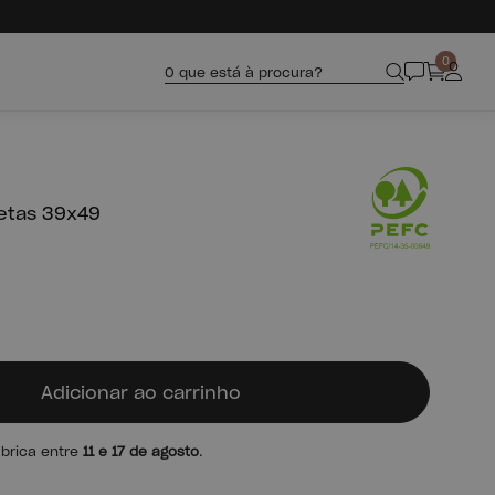
0
O que está à procura?
etas 39x49
Adicionar ao carrinho
ábrica entre
11 e 17 de agosto
.