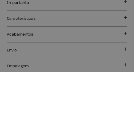
Importante
Características
Acabamentos
Envio
Embalagem
Trusted Shops Reviews
Medidas