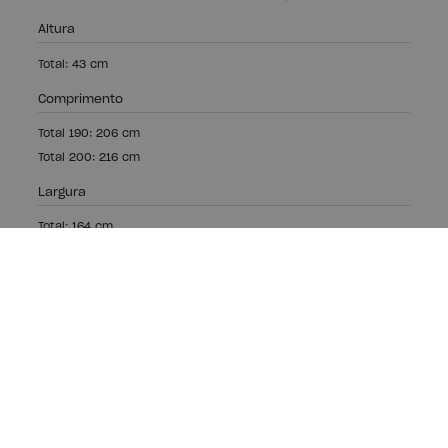
Altura
Total: 43 cm
Comprimento
Total 190: 206 cm
Total 200: 216 cm
Largura
Total: 164 cm
Madeira ecológica,
fabricação local