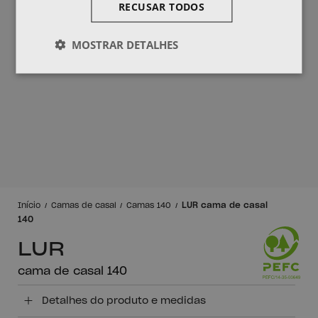
RECUSAR TODOS
MOSTRAR DETALHES
LUR cama de casal
Início
Camas de casal
Camas 140
140
LUR
cama de casal 140
Detalhes do produto e medidas